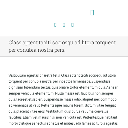
Skip
to
content
Toggle
Navigation
Class aptent taciti sociosqu ad litora torquent
per conubia nostra pers.
Vestibulum egestas pharetra felis. Class aptent taciti sociosqu ad litora
torquent per conubia nostra, per inceptos himenaeos. Suspendisse
dignissim bibendum lectus, quis ornare tortor elementum quis. Aenean
semper vehicula elementum. Nulla massa est, faucibus non semper
quis, laoreet et sapien. Suspendisse massa odio, aliquet nec commodo
et, venenatis ut velit. Pellentesque mauris lorem, dictum vitae feugiat
quis, placerat vitae eros. Vestibulum quis purus vel urna convallis
faucibus. Etiam vel mauris nisi, non vehicula est. Pellentesque habitant
morbi tristique senectus et netus et malesuada fames ac turpis egestas.